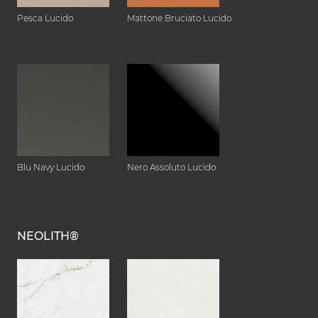
Pesca Lucido
Mattone Bruciato Lucido
Blu Navy Lucido
Nero Assoluto Lucido
NEOLITH®