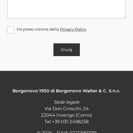
Ho preso visione della
Privacy Policy
Invia
Borgonovo 1930 di Borgonovo Walter & C. S.n.c.
Sede legale
Via Don Gnocchi, 24
22044 Inverigo (Como)
Tel
+39 031-2498258
© 2026 - P.IVA 02212950139