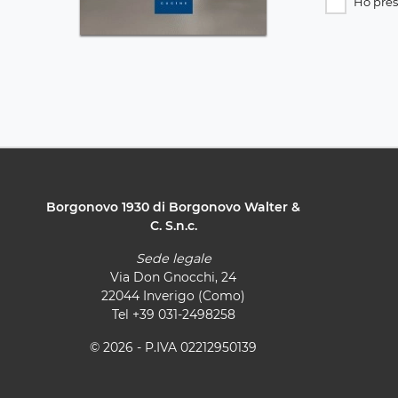
Ho pres
Borgonovo 1930 di Borgonovo Walter &
C. S.n.c.
Sede legale
Via Don Gnocchi, 24
22044 Inverigo (Como)
Tel
+39 031-2498258
© 2026 - P.IVA 02212950139