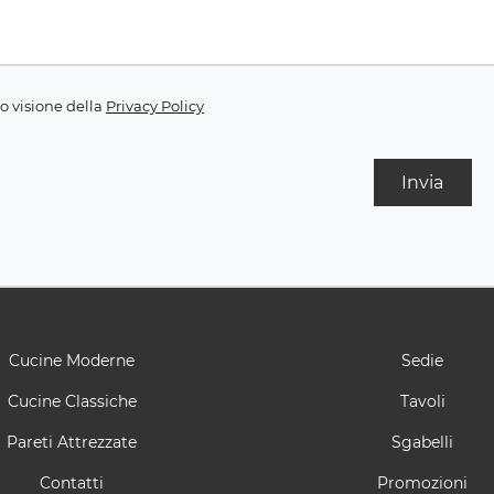
o visione della
Privacy Policy
Invia
Cucine Moderne
Sedie
Cucine Classiche
Tavoli
Pareti Attrezzate
Sgabelli
Contatti
Promozioni