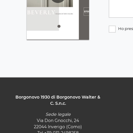
Ho pres
Borgonovo 1930 di Borgonovo Walter &
C. S.n.c.
Sede legale
Via Don Gnocchi, 24
22044 Inverigo (Como)
Tel
+39 031-2498258