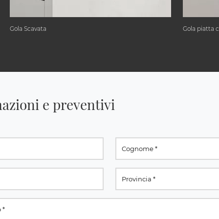
Gola Scavata
Gola piatta 
azioni e preventivi