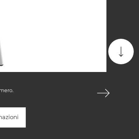
imero.
mazioni