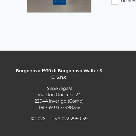
Ho pres
Borgonovo 1930 di Borgonovo Walter &
C. S.n.c.
Sede legale
Via Don Gnocchi, 24
22044 Inverigo (Como)
Tel
+39 031-2498258
© 2026 - P.IVA 02212950139