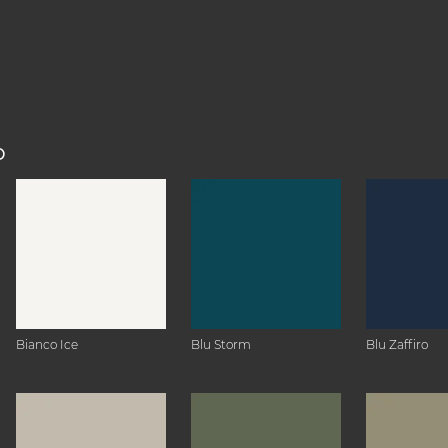
O
Bianco Ice
Blu Storm
Blu Zaffiro