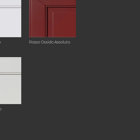
o
Rosso Ossido Assoluto
o