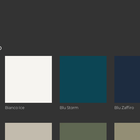
O
Bianco Ice
Blu Storm
Blu Zaffiro