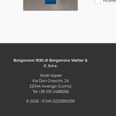
Ho pres
Borgonovo 1930 di Borgonovo Walter &
C. S.n.c.
Sede legale
Via Don Gnocchi, 24
22044 Inverigo (Como)
Tel
+39 031-2498258
© 2026 - P.IVA 02212950139