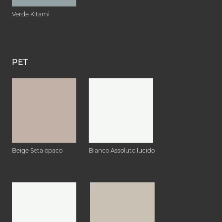
Verde Kitami
PET
Beige Seta opaco
Bianco Assoluto lucido