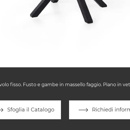
volo fisso. Fusto e gambe in massello faggio. Piano in vet
Sfoglia il Catalogo
Richiedi infor