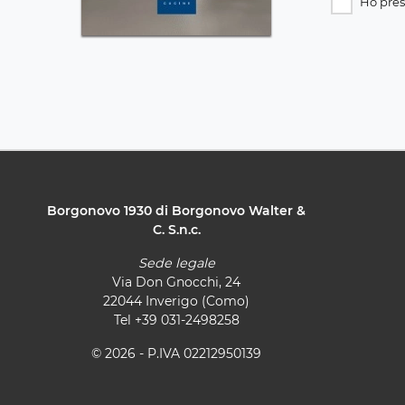
Ho pres
Borgonovo 1930 di Borgonovo Walter &
C. S.n.c.
Sede legale
Via Don Gnocchi, 24
22044 Inverigo (Como)
Tel
+39 031-2498258
© 2026 - P.IVA 02212950139