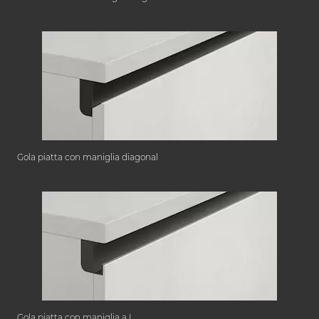
Gola piatta con maniglia diagonal
Gola piatta con maniglia a L