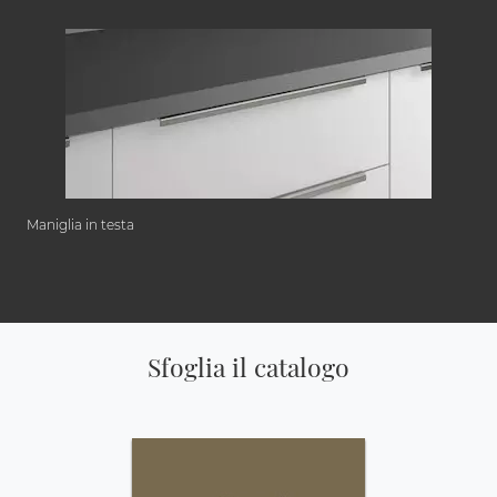
Maniglia in testa
Sfoglia il catalogo