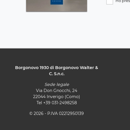
Ho pres
Borgonovo 1930 di Borgonovo Walter &
C. S.n.c.
Sede legale
Via Don Gnocchi, 24
22044 Inverigo (Como)
Tel
+39 031-2498258
© 2026 - P.IVA 02212950139