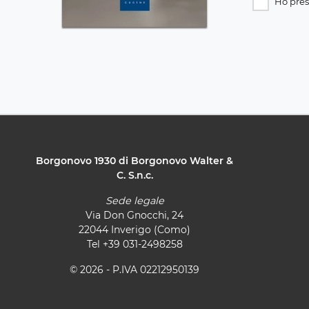
Ho pres
Borgonovo 1930 di Borgonovo Walter &
C. S.n.c.
Sede legale
Via Don Gnocchi, 24
22044 Inverigo (Como)
Tel
+39 031-2498258
© 2026 - P.IVA 02212950139